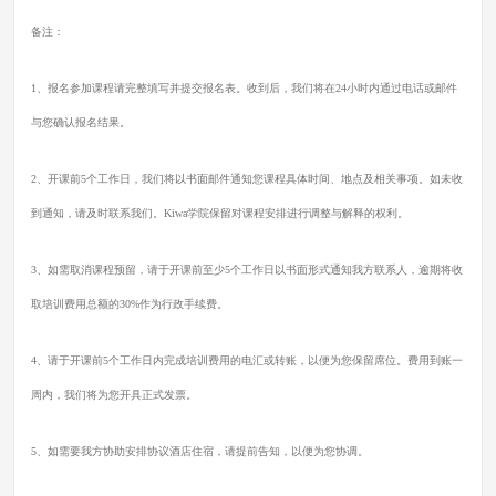
备注：
1、报名参加课程请完整填写并提交报名表。收到后，我们将在24小时内通过电话或邮件
与您确认报名结果。
2、开课前5个工作日，我们将以书面邮件通知您课程具体时间、地点及相关事项。如未收
到通知，请及时联系我们。Kiwa学院保留对课程安排进行调整与解释的权利。
3、如需取消课程预留，请于开课前至少5个工作日以书面形式通知我方联系人，逾期将收
取培训费用总额的30%作为行政手续费。
4、请于开课前5个工作日内完成培训费用的电汇或转账，以便为您保留席位。费用到账一
周内，我们将为您开具正式发票。
5、如需要我方协助安排协议酒店住宿，请提前告知，以便为您协调。