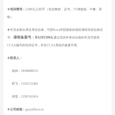
❖
培训费用：
2,000元人民币 （包含教材、证书、1%增值税、午餐、茶
歇）
❖学员全勤出席且考试合格，可获Kiwa学院颁发的相应课程培训合格证
课程备案号：BA2025064,
书，
通过培训并考试合格的学员可获得
CCAA编号的培训证书，并在CCAA系统内备案可查。
❖
联系人：
侯帅：18500088131
郭飞：15101122483
张莹：13501163414
❖
公司邮箱：
gyzy@kiwa.cn