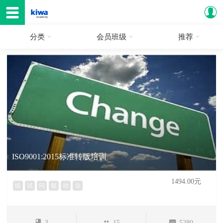
分类
会员班级
推荐
ISO9001:2015标准转版培训
1494.00元
练
试
问
疑
动
业
3
15
5280