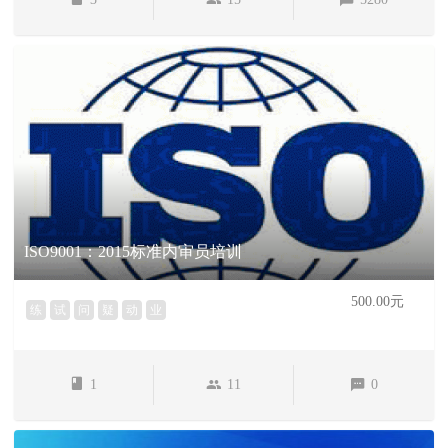
ISO9001：2015标准内审员培训
500.00元
练
试
问
疑
动
业
1
11
0