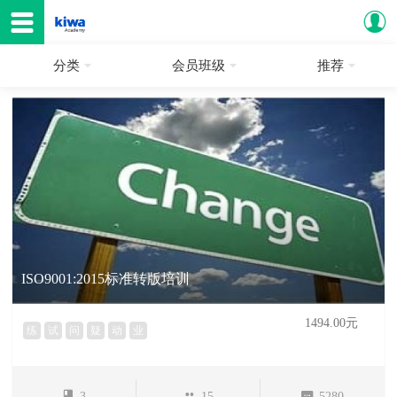
分类
会员班级
推荐
ISO9001:2015标准转版培训
1494.00元
练
试
问
疑
动
业
3
15
5280