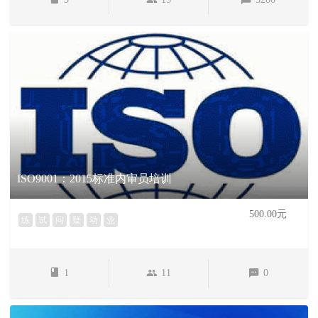
ISO9001：2015标准内审员培训
500.00元
练
试
问
疑
动
业
1
11
0