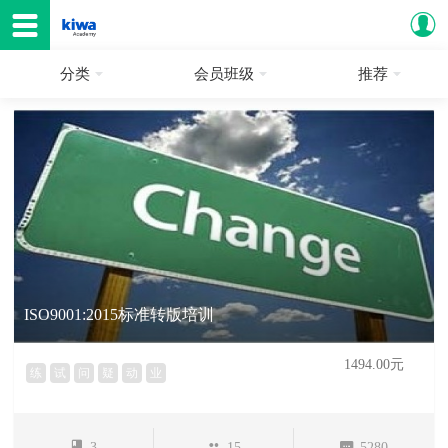
分类
会员班级
推荐
ISO9001:2015标准转版培训
1494.00元
练
试
问
疑
动
业
3
15
5280