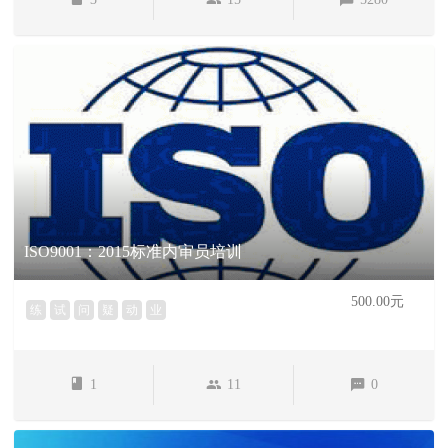
ISO9001：2015标准内审员培训
500.00元
练
试
问
疑
动
业
1
11
0